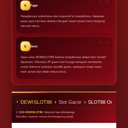
Fajar
Q.
Tampilannya sederhana dan responsif di smartphone. Halaman
yang saya cari bisa diakses dengan cepat tanpa harus bingung
mencari menu.
Doni
Q.
Saya suka DEWISLOT88 karena tampilannya simpel dan mudah
dipahami. Informasi JP gacor hari ini juga lumayan membantu
untuk referensi sebelum memilih game, walaupun tetap harus
main santai dan tidak terburu-buru.
DEWISLOT88
Slot Gacor
SLOT88 Online
© 2026
DEWISLOT88
. Seluruh hak dilindungi.
Gunakan layanan secara bertanggung jawab.