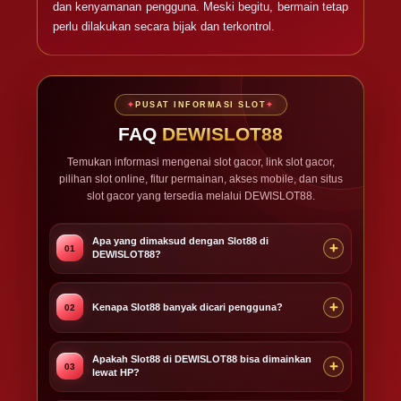
dan kenyamanan pengguna. Meski begitu, bermain tetap
perlu dilakukan secara bijak dan terkontrol.
PUSAT INFORMASI SLOT
FAQ
DEWISLOT88
Temukan informasi mengenai slot gacor, link slot gacor,
pilihan slot online, fitur permainan, akses mobile, dan situs
slot gacor yang tersedia melalui DEWISLOT88.
Apa yang dimaksud dengan Slot88 di
01
DEWISLOT88?
Kenapa Slot88 banyak dicari pengguna?
02
Apakah Slot88 di DEWISLOT88 bisa dimainkan
03
lewat HP?