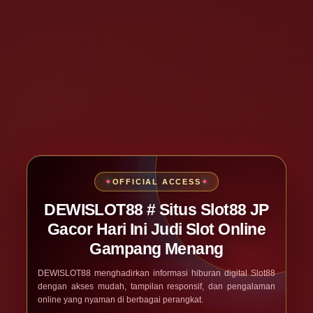
OFFICIAL ACCESS
DEWISLOT88 # Situs Slot88 JP
Gacor Hari Ini Judi Slot Online
Gampang Menang
DEWISLOT88 menghadirkan informasi hiburan digital Slot88
dengan akses mudah, tampilan responsif, dan pengalaman
online yang nyaman di berbagai perangkat.