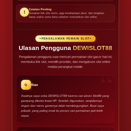
Catatan Penting
!
Gunakan link slot resmi, jaga kerahasiaan akun, dan tetapkan
batas waktu serta dana sebelum memainkan slot online.
PENGALAMAN PEMAIN SLOT
Ulasan Pengguna
DEWISLOT88
Pengalaman pengguna saat mencari permainan slot gacor hari ini,
membuka link slot, memilih provider, dan mengakses slot online
melalui perangkat mobile.
Rian
Q.
Awalnya saya coba DEWISLOT88 karena cari akses Slot88 yang
gampang dibuka lewat HP. Setelah digunakan, tampilannya
ringan dan menu gamenya tidak membingungkan. Buat saya
pribadi, yang paling enak itu proses cari permainan jadi lebih
cepat.